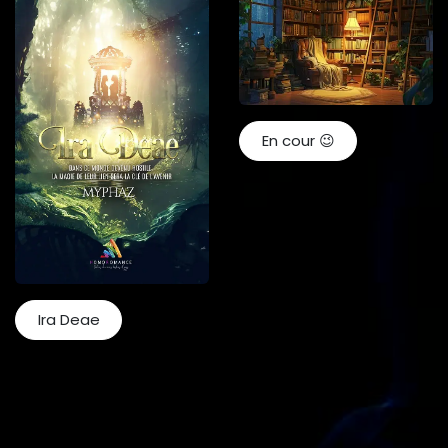
En cour 😉
Ira Deae